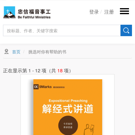
跳
User
转
登录
注册
account
到
主
menu
要
内
容
首页
挑选对你有帮助的书
正在显示第 1 - 12 项（共
18
项）