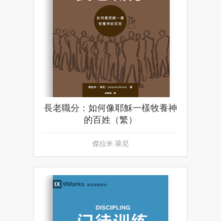
長老職分：如何像耶穌一樣牧養神
的百姓（繁）
傑拉米·萊尼