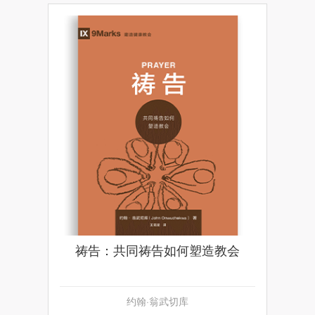
祷告：共同祷告如何塑造教会
约翰·翁武切库