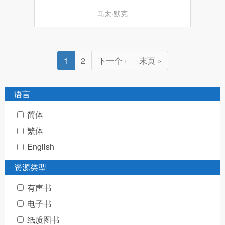
马太·默克
分
当
1
页
2
下
下一个 ›
最
末页 »
页
前
一
后
页
页
一
语言
页
简体
繁体
English
资源类型
有声书
电子书
纸质图书