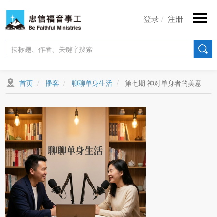
跳
User
转
登录
注册
account
到
主
menu
要
内
容
首页
播客
聊聊单身生活
第七期 神对单身者的美意