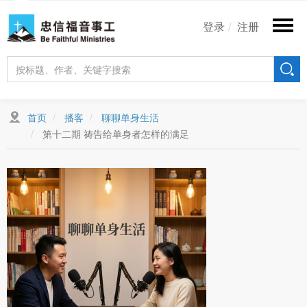
跳
User
转
登录
注册
account
到
主
menu
要
内
容
首页
播客
聊聊单身生活
第十二期 祷告给单身者怎样的满足