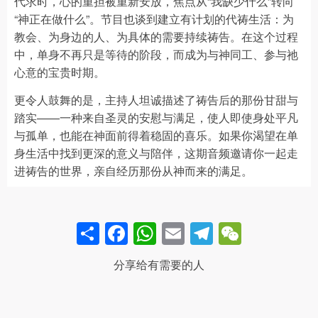
代求时，心的重担被重新安放，焦点从“我缺少什么”转向
“神正在做什么”。节目也谈到建立有计划的代祷生活：为
教会、为身边的人、为具体的需要持续祷告。在这个过程
中，单身不再只是等待的阶段，而成为与神同工、参与祂
心意的宝贵时期。
更令人鼓舞的是，主持人坦诚描述了祷告后的那份甘甜与
踏实——一种来自圣灵的安慰与满足，使人即使身处平凡
与孤单，也能在神面前得着稳固的喜乐。如果你渴望在单
身生活中找到更深的意义与陪伴，这期音频邀请你一起走
进祷告的世界，亲自经历那份从神而来的满足。
Share
Facebook
WhatsApp
Email
Telegram
WeCha
分享给有需要的人