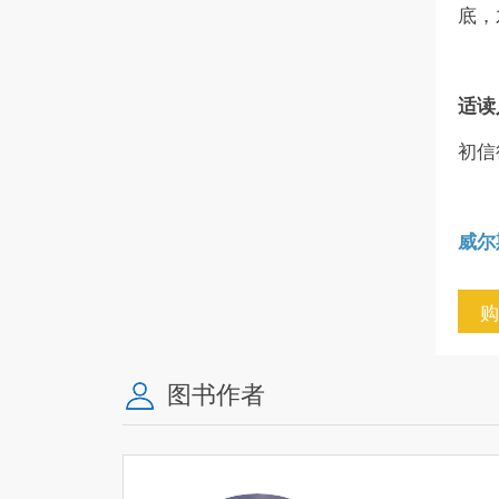
底，
适读
初信
威尔
图书作者