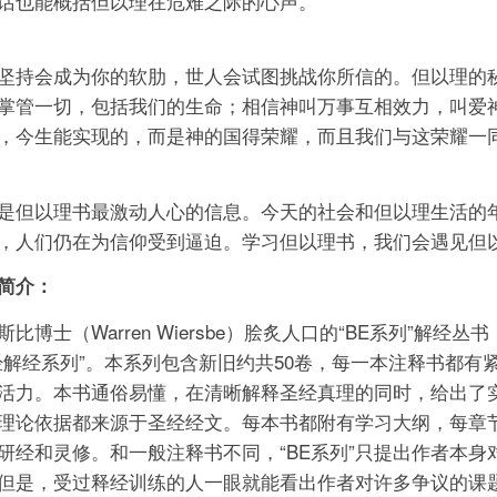
话也能概括但以理在危难之际的心声。
坚持会成为你的软肋，世人会试图挑战你所信的。但以理的
掌管一切，包括我们的生命；相信神叫万事互相效力，叫爱
，今生能实现的，而是神的国得荣耀，而且我们与这荣耀一
是但以理书最激动人心的信息。今天的社会和但以理生活的
，人们仍在为信仰受到逼迫。学习但以理书，我们会遇见但
简介：
斯比博士（Warren Wiersbe）脍炙人口的“BE系列”解经丛书
经解经系列”。本系列包含新旧约共50卷，每一本注释书都
活力。本书通俗易懂，在清晰解释圣经真理的同时，给出了
理论依据都来源于圣经经文。每本书都附有学习大纲，每章
研经和灵修。和一般注释书不同，“BE系列”只提出作者本
但是，受过释经训练的人一眼就能看出作者对许多争议的课