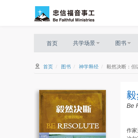
跳
转
到
主
要
共学场景
图书
首页
内
容
首页
图书
神学释经
毅然决断：但
毅
Be 
作家