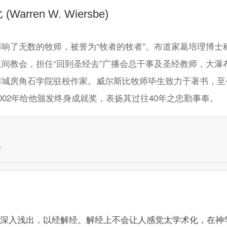
比
(Warren W. Wiersbe)
响了无数的牧师，被誉为“牧者的牧者”。布道家葛培理博士
三间教会，担任“回到圣经去”广播会总干事及圣经教师，大瀑
布城房角石学院驻校作家。威尔斯比牧师毕生致力于著书，至
002年给他颁发终身成就奖，表扬其过往40年之忠勤事奉。
录
深入浅出，以经解经。解经上不会让人感觉太学术化，在神