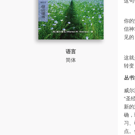
这句
你的
信神
见的
语言
这就
简体
转变
丛书
威尔
“圣
新的
确，
习、
点。