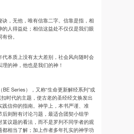
秘诀，无他，唯有信靠二字。信靠是指，相
神的人得益处；相信这益处不仅仅是我们眼
同有份。
年代本质上没有太大差别，社会风向随时会
以理的神，他也是我们的神！
（BE Series），又称“生命更新解经系列”或
有紧扣时代的主题，使古老的圣经经文焕发出
实践信仰的指南。神学上，本书严谨、准
节后则附有讨论习题，最适合团契小组学
身对某议题的看法，而不是罗列不同学者的观
题都相当了解；加上作者多年扎实的神学功