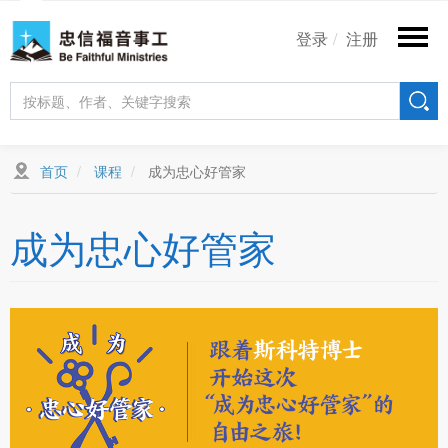
跳
User
转
登录
注册
account
到
主
menu
要
内
容
首页
课程
成为忠心好管家
成为忠心好管家