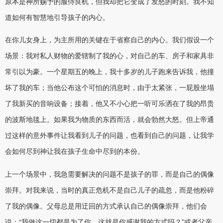
原本是神所赐予的服侍良机，但我却把它变成了发怒的时刻。我不知
道如何有智慧地引导孩子的内心。
在你儿女身上，为主所用的关键在于省察自己的内心。我们假设一个
场景：我对私人财物的爱辖制了我的心，对自己的车、房子和家具非
常引以为豪。一个星期五的晚上，我十多岁的儿子跑来告诉我，他撞
坏了我的车；当他公布这个可怕的消息时，由于太紧张，一屁股坐塌
了我新买的音响设备；接着，他又不小心把一听可乐洒在了我的昂贵
的波斯地毯上。如果我为物质的东西而活，就会勃然大怒。但上帝通
过这样的意外事件让我看到儿子的问题，也看到自己的问题，让我学
会如何尽到神让我在孩子生命中尽到的本份。
上一个场景中，我急需要解决的问题不是孩子的罪，而是自己的偶像
崇拜。对我来说，当时的真正危机不是自己儿子的疏忽，而是他粉碎
了我的偶像。父母总是用迂回的方式承认自己的偶像崇拜，他们会
说：“我做这一切都是为了你，这就是你感谢我的方式吗？”或者父亲