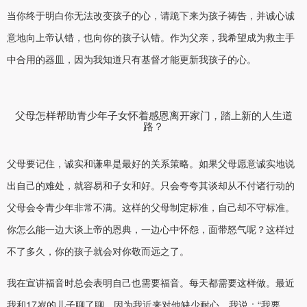
当你终于明白你无法改变孩子的心，请跪下来为孩子祷告，并诚心诚
意地向上帝认错，也向你的孩子认错。作为父亲，我希望成为救主手
中合用的器皿，因为我知道只有基督才能更新我孩子的心。
父母怎样帮助青少年子女怀着感恩离开家门，踏上新的人生道
路？
父母要记住，诚实和谦卑是最好的关系策略。如果父母愿意诚实地说
出自己的难处，就容易和子女和好。只会夸夸其谈却从不付诸行动的
父母会令青少年非常不满。这样的父母制定标准，自己却不守标准。
你怎么能一边大谈上帝的恩典，一边心中怀怨，面带怒气呢？这样过
不了多久，你的孩子就会对你敬而远之了。
我在宣讲福音时总会表明自己也需要福音。每天都需要这样做。最近
我和17岁的儿子聊了聊，因为我近来对他缺少耐心。我说：“我要