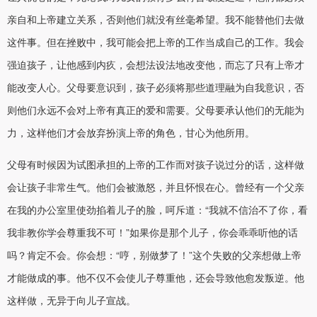
亲自和上帝建立关系，否则他们就没有丝毫希望。我不能替他们去做
这件事。但在挫败中，我可能会把上帝的工作当成自己的工作。我会
强迫孩子，让他感到内疚，会想法设法地改变他，而忘了只有上帝才
能改变人心。父母要意识到，孩子必须将那些道理融为自我意识，否
则他们永远不会对上帝有真正的爱和需要。父母要承认他们的无能为
力，这样他们才会放弃扮演上帝的角色，甘心为他所用。
父母有时候因为试图承担的上帝的工作而对孩子说过分的话，这样做
会让孩子非常生气。他们会被激怒，并且怀恨在心。曾经有一个父亲
在我的办公室里使劲掐着儿子的脸，呵斥道：“我就不信治不了你，看
我非教你学会尊重我不可！”如果你是那个儿子，你会乖乖听他的话
吗？肯定不会。你会想：“哼，别做梦了！”这个失败的父亲想做上帝
才能做成的事。他不仅不会使儿子尊重他，还会导致他愈发叛逆。他
这样做，无异于向儿子宣战。