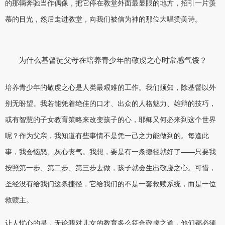
的那辆奔驰当作偶像，把它停在教堂外面最显眼的地方，招引一片羡
慕的目光，然后走进教堂，向我们被信为神的那位大唱赞美诗。
为什么基督徒父母在培养青少年的敬虔之心时常感气馁？
培养青少年的敬虔之心是人类最艰难的工作。我们须知，除基督以外
别无盼望。我若能凭着绝佳的口才、出众的人格魅力、雄辩的技巧，
或有智慧的子女教育策略来改变孩子的心，耶稣又何必来到这个世界
呢？作为父亲，我知道有些事情不是凭一己之力能做到的。每逢此
事，我会恼怒、灰心丧气。我想，要是有一条捷径就好了——只要我
按照第一步、第二步、第三步去做，孩子就会生出敬虔之心。可惜，
圣经没有给我们这条捷径，它给我们的不是一套救赎系统，而是一位
救赎主。
让人忧心的是，无论我对儿女的教育多么符合敬虔之道，他们都必须