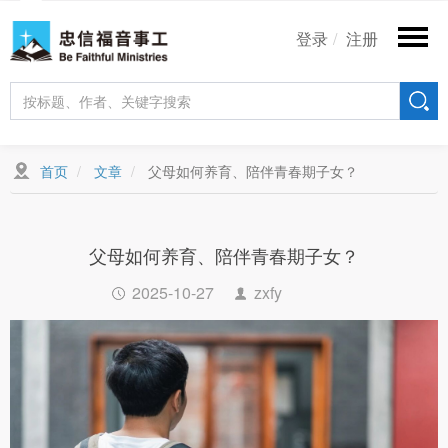
跳
User
转
登录
注册
account
到
主
menu
要
内
容
首页
文章
父母如何养育、陪伴青春期子女？
父母如何养育、陪伴青春期子女？
2025-10-27
zxfy