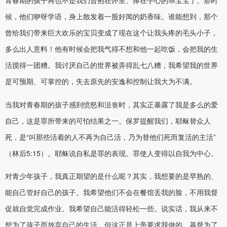
青春期的孩子再也不是我们曾抱在怀里、捧在手心的乖宝宝了。那时
候，他们咿呀学语，身上散发着一股好闻的奶香味。谁能想到，那个
曾给我们带来巨大欢乐的宝贝变成了现在这个让我头疼的毛头小子，
多么出人意料！他有时候会把我气得不想和他一起吃饭，会把我的生
活搅得一团糟。我讨厌自己的世界被弄得乱七八糟，我希望我的世界
是可预期、可掌控的，失去原先的安逸和控制让我大为不满。
当我对青春期的孩子感到愤怒和沮丧时，其实正暴露了我是多么的爱
自己，这是罪所带来的可怕结果之一。保罗提醒我们，耶稣替众人
死，是“叫那些活着的人不再为自己活，乃为替他们死而复活的主活”
（林后5:15）。耶稣说自私是罪的表现。罪使人变得以自我为中心。
对青少年孩子，我真正期望的是什么呢？其实，我想要的是早熟的、
能自己管好自己的孩子。我希望他们不会在餐馆丢我的脸，不用我督
促就自觉完成作业。我希望自己能活得轻松一些。说实话，我从来不
想为了孩子而放弃自己的生活。但这正是上帝要求我做的。基督为了