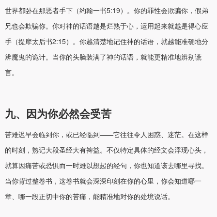
世界都卧在那恶者手下（约翰一书5:19）。你的罪性会欺骗你，假弟
兄也会欺骗你。你对神的话语越是烂熟于心，运用起来就越是得心应
手（提摩太后书2:15）。你越清楚地记住神的话语，就越能准确地分
辨魔鬼的诡计。当你的头脑装满了神的话语，就能更精准地辨别谎
言。
九、因为你必然会受苦
苦难迟早会临到你，或已经临到——它往往令人困惑、迷茫。在这样
的时刻，熟记大段圣经大有裨益。不仅特定具体的经文会浮现心头，
就算因痛苦或恐惧而一时难以想起的经句，你也知道该去哪里寻找。
当你背过整卷书，这卷书就会深深印刻在你的心里，你会知道哪一
章、哪一段正切中你的苦痛，能精准地对你的处境说话。