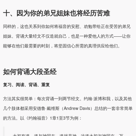
十、因为你的弟兄姐妹也将经历苦难
同样的，这也关系到你如何将福音的安慰、劝勉带给正在受苦的弟兄
姐妹。背诵大量经文不仅造就自己，也是一种爱他人的方式——让你
能够在他们最需要的时刻，将坚固信心所需的真理供应给他们。
如何背诵大段圣经
复习、阅读、背诵、重复
方法其实很简单：每次背诵一到两节经文。约翰·派博和我，以及其他
几个肢体都采用安德鲁·戴维斯（Andrew Davis）总结的一套非常简单
的方法。以《约翰福音》1章1至3节为例：
太初有道，道与神同在，道就是神。这道太初与神同在。万