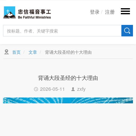
跳
User
转
登录
注册
account
到
主
menu
要
内
容
首页
文章
背诵大段圣经的十大理由
背诵大段圣经的十大理由
2026-05-11
zxfy