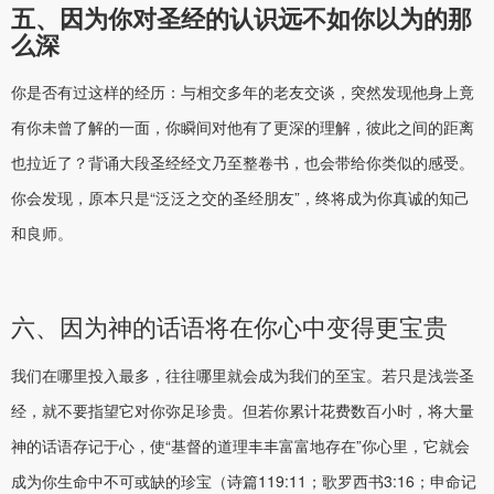
五、因为你对圣经的认识远不如你以为的那
么深
你是否有过这样的经历：与相交多年的老友交谈，突然发现他身上竟
有你未曾了解的一面，你瞬间对他有了更深的理解，彼此之间的距离
也拉近了？背诵大段圣经经文乃至整卷书，也会带给你类似的感受。
你会发现，原本只是“泛泛之交的圣经朋友”，终将成为你真诚的知己
和良师。
六、因为神的话语将在你心中变得更宝贵
我们在哪里投入最多，往往哪里就会成为我们的至宝。若只是浅尝圣
经，就不要指望它对你弥足珍贵。但若你累计花费数百小时，将大量
神的话语存记于心，使“基督的道理丰丰富富地存在”你心里，它就会
成为你生命中不可或缺的珍宝（诗篇119:11；歌罗西书3:16；申命记